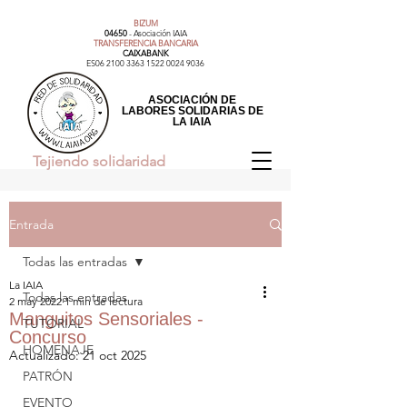
BIZUM
04650
- Asociación IAIA​
TRANSFERENCIA BANCARIA
CAIXABANK
ES06
2100 3363 1522 0024
9036
ASOCIACIÓN DE
LABORES SOLIDARIAS DE
LA IAIA
Tejiendo solidaridad
Entrada
Todas las entradas
La IAIA
Todas las entradas
2 may 2022
1 min de lectura
Manguitos Sensoriales -
TUTORIAL
Concurso
HOMENAJE
Actualizado:
21 oct 2025
PATRÓN
EVENTO