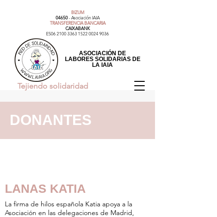
BIZUM
04650
- Asociación IAIA​
TRANSFERENCIA BANCARIA
CAIXABANK
ES06
2100 3363 1522 0024
9036
ASOCIACIÓN DE
LABORES SOLIDARIAS DE
LA IAIA
Tejiendo solidaridad
DONANTES
LANAS KATIA
La firma de hilos española Katia apoya a la
Asociación en las delegaciones de Madrid,