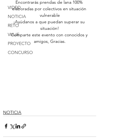
Encontrarás prendas de lana 100% 
VIDEO
elaboradas por colectivos en situación 
vulnerable
NOTICIA
¡Ayúdanos a que puedan superar su 
RETO
situación!
VIAJE
Comparte este evento con conocidos y 
amigos, Gracias.
PROYECTO
CONCURSO
NOTICIA