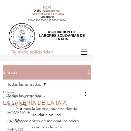
BIZUM
04650
- Asociación IAIA​
TRANSFERENCIA BANCARIA
CAIXABANK
ES06
2100 3363 1522 0024
9036
ASOCIACIÓN DE
LABORES SOLIDARIAS DE
LA IAIA
Tejiendo solidaridad
Entrada
Todas las entradas
La IAIA
Todas las entradas
7 mar 2018
1 min de lectura
LA LANERÍA DE LA IAIA
TUTORIAL
Abrimos la lanería, nuestra tienda 
HOMENAJE
solidaria on-line
¡Sí! comienzan a funcionar los micro-
PATRÓN
créditos de lana
EVENTO