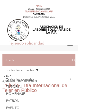
BIZUM
04650
- Asociación IAIA​
TRANSFERENCIA BANCARIA
CAIXABANK
ES06
2100 3363 1522 0024
9036
ASOCIACIÓN DE
LABORES SOLIDARIAS DE
LA IAIA
Tejiendo solidaridad
Entrada
Todas las entradas
La IAIA
Todas las entradas
6 jun 2022
1 min de lectura
11 junio - Día Internacional de
TUTORIAL
Tejer en Público
HOMENAJE
PATRÓN
EVENTO